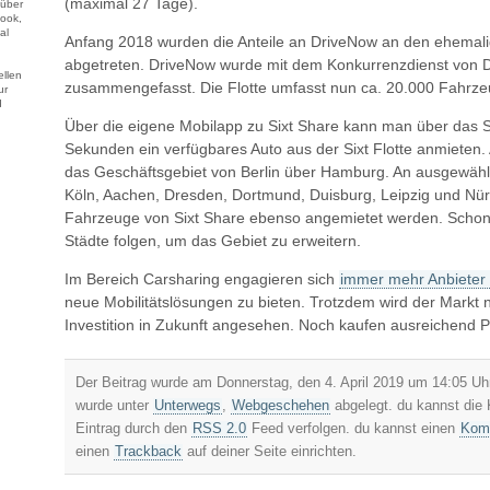
(maximal 27 Tage).
 über
ook,
al
Anfang 2018 wurden die Anteile an DriveNow an den ehema
abgetreten. DriveNow wurde mit dem Konkurrenzdienst von 
llen
zusammengefasst. Die Flotte umfasst nun ca. 20.000 Fahrze
ur
d
Über die eigene Mobilapp zu Sixt Share kann man über das 
Sekunden ein verfügbares Auto aus der Sixt Flotte anmieten. A
das Geschäftsgebiet von Berlin über Hamburg. An ausgewählt
Köln, Aachen, Dresden, Dortmund, Duisburg, Leipzig und Nü
Fahrzeuge von Sixt Share ebenso angemietet werden. Schon 
Städte folgen, um das Gebiet zu erweitern.
Im Bereich Carsharing engagieren sich
immer mehr Anbieter
neue Mobilitätslösungen zu bieten. Trotzdem wird der Markt 
Investition in Zukunft angesehen. Noch kaufen ausreichend 
Der Beitrag wurde am Donnerstag, den 4. April 2019 um 14:05 Uhr
wurde unter
Unterwegs
,
Webgeschehen
abgelegt. du kannst die
Eintrag durch den
RSS 2.0
Feed verfolgen. du kannst einen
Komm
einen
Trackback
auf deiner Seite einrichten.