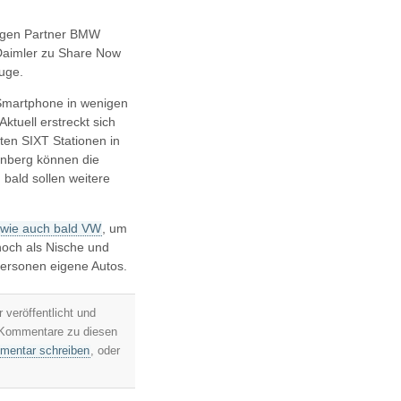
ligen Partner BMW
Daimler zu Share Now
uge.
Smartphone in wenigen
ktuell erstreckt sich
en SIXT Stationen in
rnberg können die
bald sollen weitere
 wie auch bald VW
, um
noch als Nische und
Personen eigene Autos.
 veröffentlicht und
 Kommentare zu diesen
entar schreiben
, oder