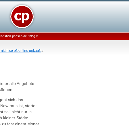
christian-pansch.de
/
blog
//
icht so oft online gekauft
»
bieter alle Angebote
können.
gebt sich das
w raus ist, startet
 soll nicht nur in
 kleiner Städte
s zu fast einem Monat