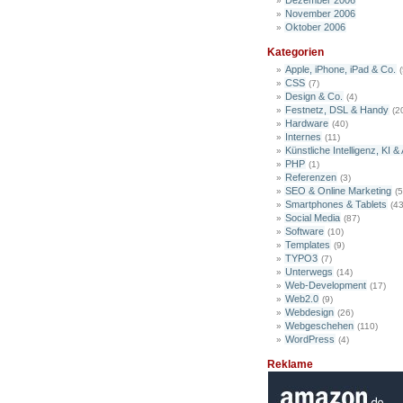
Dezember 2006
November 2006
Oktober 2006
Kategorien
Apple, iPhone, iPad & Co.
(
CSS
(7)
Design & Co.
(4)
Festnetz, DSL & Handy
(2
Hardware
(40)
Internes
(11)
Künstliche Intelligenz, KI & 
PHP
(1)
Referenzen
(3)
SEO & Online Marketing
(5
Smartphones & Tablets
(43
Social Media
(87)
Software
(10)
Templates
(9)
TYPO3
(7)
Unterwegs
(14)
Web-Development
(17)
Web2.0
(9)
Webdesign
(26)
Webgeschehen
(110)
WordPress
(4)
Reklame