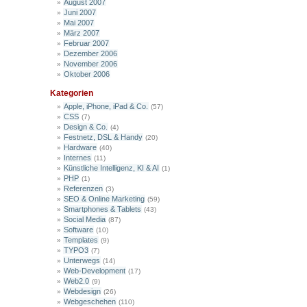
August 2007
Juni 2007
Mai 2007
März 2007
Februar 2007
Dezember 2006
November 2006
Oktober 2006
Kategorien
Apple, iPhone, iPad & Co.
(57)
CSS
(7)
Design & Co.
(4)
Festnetz, DSL & Handy
(20)
Hardware
(40)
Internes
(11)
Künstliche Intelligenz, KI & AI
(1)
PHP
(1)
Referenzen
(3)
SEO & Online Marketing
(59)
Smartphones & Tablets
(43)
Social Media
(87)
Software
(10)
Templates
(9)
TYPO3
(7)
Unterwegs
(14)
Web-Development
(17)
Web2.0
(9)
Webdesign
(26)
Webgeschehen
(110)