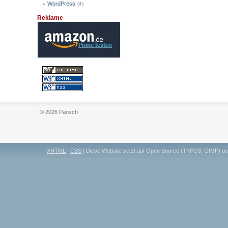
WordPress
(4)
Reklame
© 2026 Pansch
XHTML
|
CSS
| Diese Website setzt auf Open Source (TYPO3, GIMP) u