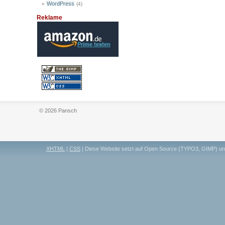
WordPress
(4)
Reklame
© 2026 Pansch
XHTML
|
CSS
| Diese Website setzt auf Open Source (TYPO3, GIMP) u