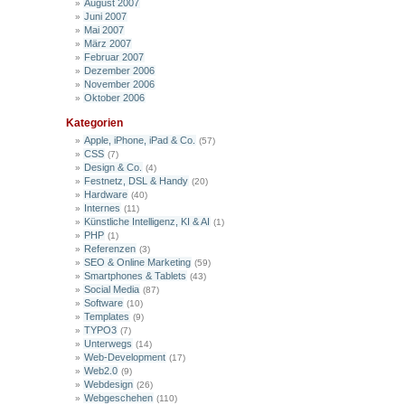
August 2007
Juni 2007
Mai 2007
März 2007
Februar 2007
Dezember 2006
November 2006
Oktober 2006
Kategorien
Apple, iPhone, iPad & Co.
(57)
CSS
(7)
Design & Co.
(4)
Festnetz, DSL & Handy
(20)
Hardware
(40)
Internes
(11)
Künstliche Intelligenz, KI & AI
(1)
PHP
(1)
Referenzen
(3)
SEO & Online Marketing
(59)
Smartphones & Tablets
(43)
Social Media
(87)
Software
(10)
Templates
(9)
TYPO3
(7)
Unterwegs
(14)
Web-Development
(17)
Web2.0
(9)
Webdesign
(26)
Webgeschehen
(110)