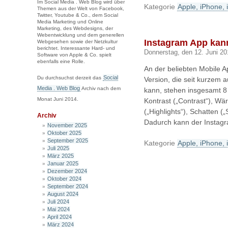
Im Social Media . Web Blog wird über
Kategorie
Apple, iPhone, 
Themen aus der Welt von Facebook,
Twitter, Youtube & Co., dem Social
Media Marketing und Online
Marketing, des Webdesigns, der
Webentwicklung und dem generellen
Instagram App kann
Webgesehen sowie der Netzkultur
berichtet. Interessante Hard- und
Donnerstag, den 12. Juni 20
Software von Apple & Co. spielt
ebenfalls eine Rolle.
An der beliebten Mobile A
Social
Du durchsuchst derzeit das
Version, die seit kurzem
Media . Web Blog
Archiv nach dem
kann, stehen insgesamt 8 
Monat Juni 2014.
Kontrast („Contrast“), Wä
(„Highlights“), Schatten (
Archiv
Dadurch kann der Instagr
November 2025
Oktober 2025
September 2025
Kategorie
Apple, iPhone, 
Juli 2025
März 2025
Januar 2025
Dezember 2024
Oktober 2024
September 2024
August 2024
Juli 2024
Mai 2024
April 2024
März 2024