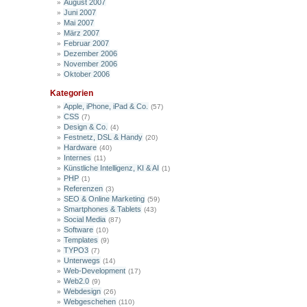
August 2007
Juni 2007
Mai 2007
März 2007
Februar 2007
Dezember 2006
November 2006
Oktober 2006
Kategorien
Apple, iPhone, iPad & Co.
(57)
CSS
(7)
Design & Co.
(4)
Festnetz, DSL & Handy
(20)
Hardware
(40)
Internes
(11)
Künstliche Intelligenz, KI & AI
(1)
PHP
(1)
Referenzen
(3)
SEO & Online Marketing
(59)
Smartphones & Tablets
(43)
Social Media
(87)
Software
(10)
Templates
(9)
TYPO3
(7)
Unterwegs
(14)
Web-Development
(17)
Web2.0
(9)
Webdesign
(26)
Webgeschehen
(110)