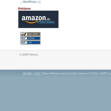
WordPress
(4)
Reklame
© 2026 Pansch
XHTML
|
CSS
| Diese Website setzt auf Open Source (TYPO3, GIMP) u