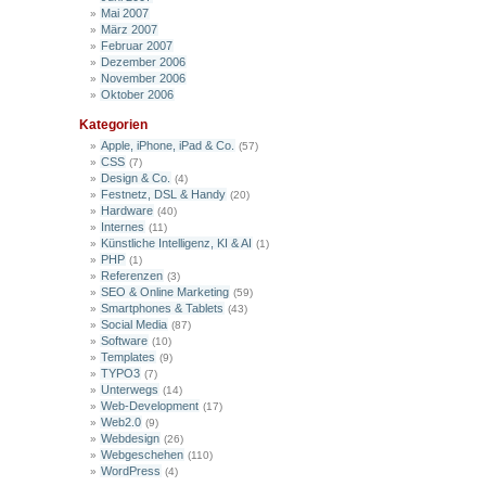
Mai 2007
März 2007
Februar 2007
Dezember 2006
November 2006
Oktober 2006
Kategorien
Apple, iPhone, iPad & Co.
(57)
CSS
(7)
Design & Co.
(4)
Festnetz, DSL & Handy
(20)
Hardware
(40)
Internes
(11)
Künstliche Intelligenz, KI & AI
(1)
PHP
(1)
Referenzen
(3)
SEO & Online Marketing
(59)
Smartphones & Tablets
(43)
Social Media
(87)
Software
(10)
Templates
(9)
TYPO3
(7)
Unterwegs
(14)
Web-Development
(17)
Web2.0
(9)
Webdesign
(26)
Webgeschehen
(110)
WordPress
(4)