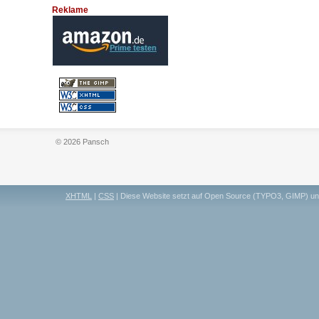
Reklame
© 2026 Pansch
XHTML
|
CSS
| Diese Website setzt auf Open Source (TYPO3, GIMP) u