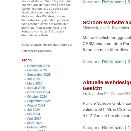
Im Social Media . Web Blog wird über
Kategorie
Referenzen
|
0
Themen aus der Welt von Facebook,
Twitter, Youtube & Co., dem Social
Media Marketing und Online
Marketing, des Webdesigns, der
Webentwicklung und dem generellen
Schoon-Website a
Webgesehen sowie der Netzkultur
berichtet. Interessante Hard- und
Mittwoch, den 1. November
Software von Apple & Co. spielt
ebenfalls eine Rolle.
Meine kürzlich fertiggest
CSSMania.com, dem Portal
Du durchsuchst derzeit das Archiv der
freue ich mich über diese
Referenzen Kategorie.
Archiv
Kategorie
Referenzen
|
0
November 2025
Oktober 2025
September 2025
Juli 2025
Aktuelle Webdesig
März 2025
Gesicht
Januar 2025
Dezember 2024
Freitag, den 27. Oktober 20
Oktober 2024
September 2024
Für die Schoon GmbH aus 
August 2024
validem XHTML & CSS real
Juli 2024
Mai 2024
4.0.2 Version bei christi
April 2024
März 2024
Kategorie
Referenzen
|
1
Februar 2024