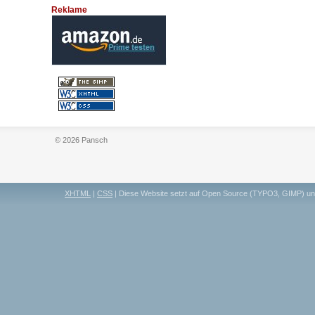
Reklame
© 2026 Pansch
XHTML
|
CSS
| Diese Website setzt auf Open Source (TYPO3, GIMP) u