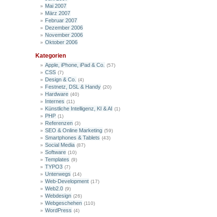
Mai 2007
März 2007
Februar 2007
Dezember 2006
November 2006
Oktober 2006
Kategorien
Apple, iPhone, iPad & Co.
(57)
CSS
(7)
Design & Co.
(4)
Festnetz, DSL & Handy
(20)
Hardware
(40)
Internes
(11)
Künstliche Intelligenz, KI & AI
(1)
PHP
(1)
Referenzen
(3)
SEO & Online Marketing
(59)
Smartphones & Tablets
(43)
Social Media
(87)
Software
(10)
Templates
(9)
TYPO3
(7)
Unterwegs
(14)
Web-Development
(17)
Web2.0
(9)
Webdesign
(26)
Webgeschehen
(110)
WordPress
(4)