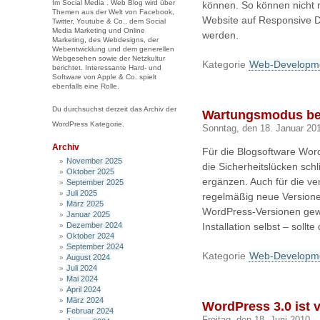
Im Social Media . Web Blog wird über
können. So können nicht 
Themen aus der Welt von Facebook,
Website auf Responsive D
Twitter, Youtube & Co., dem Social
Media Marketing und Online
werden.
Marketing, des Webdesigns, der
Webentwicklung und dem generellen
Webgesehen sowie der Netzkultur
Kategorie
Web-Developm
berichtet. Interessante Hard- und
Software von Apple & Co. spielt
ebenfalls eine Rolle.
Du durchsuchst derzeit das Archiv der
Wartungsmodus bei
WordPress Kategorie.
Sonntag, den 18. Januar 20
Archiv
Für die Blogsoftware Word
November 2025
die Sicherheitslücken sch
Oktober 2025
ergänzen. Auch für die v
September 2025
Juli 2025
regelmäßig neue Versionen
März 2025
WordPress-Versionen gewä
Januar 2025
Dezember 2024
Installation selbst – sollt
Oktober 2024
September 2024
Kategorie
Web-Developm
August 2024
Juli 2024
Mai 2024
April 2024
März 2024
WordPress 3.0 ist 
Februar 2024