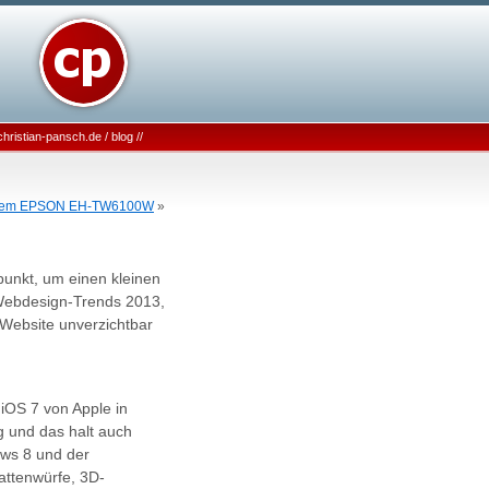
christian-pansch.de
/
blog
//
t dem EPSON EH-TW6100W
»
punkt, um einen kleinen
n Webdesign-Trends 2013,
-Website unverzichtbar
.
iOS 7 von Apple in
ng und das halt auch
ows 8 und der
attenwürfe, 3D-