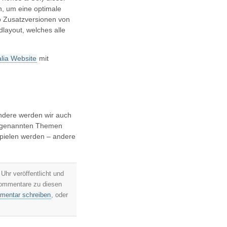
n, um eine optimale
so Zusatzversionen von
layout, welches alle
alia Website
mit
ndere werden wir auch
er genannten Themen
spielen werden – andere
hr veröffentlicht und
Kommentare zu diesen
entar schreiben
, oder