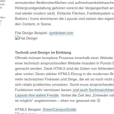
 über
anmutenden Bedienoberflächen und aufmerksamkeitshasch
ook,
Hintergrundgestaltung gehören vorerst der Vergangenheit an
al
mal wieder modern wird). Einfache Flächen, Farbleitsyste
llen
Buttons / Icons dominieren die Layouts und setzen den eigent
ur
den Content, in Szene.
d
Flat Design Beispiel:
symbolset.com
Technik und Design im Einklang
Oftmals müssen komplexe Prozesse innerhalb einer Website 
einer technisch anspruchsvollen Website mussten in Puncto D
gemacht werden. Dank HTML5 sind die Zeiten von fehlenden
aber vorbei. Desto stärker HTML5 Einzug in die modernen Br
mehr technischen Finessen und Dinge, die wir so noch nicht
sich relativ problemlos umsetzen. Somit muss ansprechende
Funktionen mehr vermissen lassen
und auch Suchmaschinen
Layouts ihre wahre Freude
. Vorbei die Zeit des „Entweder ode
ist möglich“ angekommen – eben nur gewusst wie 😉
HTML5 Beispiel:
GreenCampusGuide