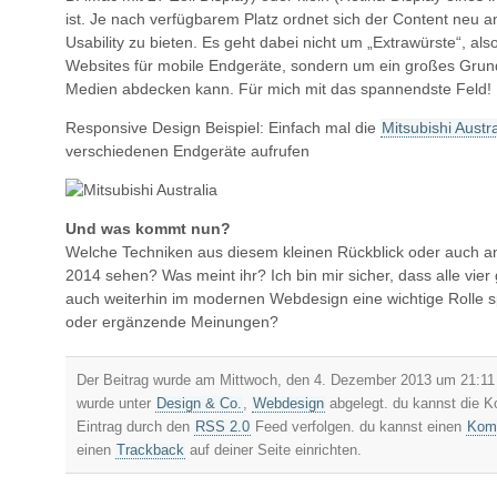
ist. Je nach verfügbarem Platz ordnet sich der Content neu a
Usability zu bieten. Es geht dabei nicht um „Extrawürste“, al
Websites für mobile Endgeräte, sondern um ein großes Grund
Medien abdecken kann. Für mich mit das spannendste Feld!
Responsive Design Beispiel: Einfach mal die
Mitsubishi Austr
verschiedenen Endgeräte aufrufen
Und was kommt nun?
Welche Techniken aus diesem kleinen Rückblick oder auch a
2014 sehen? Was meint ihr? Ich bin mir sicher, dass alle vi
auch weiterhin im modernen Webdesign eine wichtige Rolle 
oder ergänzende Meinungen?
Der Beitrag wurde am Mittwoch, den 4. Dezember 2013 um 21:11 U
wurde unter
Design & Co.
,
Webdesign
abgelegt. du kannst die 
Eintrag durch den
RSS 2.0
Feed verfolgen. du kannst einen
Komm
einen
Trackback
auf deiner Seite einrichten.