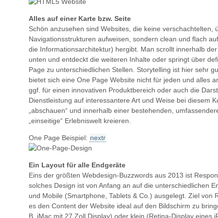
Alles auf einer Karte bzw. Seite
Schön anzusehen sind Websites, die keine verschachtelten,
Navigationsstrukturen aufweisen, sondern clean und flach au
die Informationsarchitektur) hergibt. Man scrollt innerhalb d
unten und entdeckt die weiteren Inhalte oder springt über def
Page zu unterschiedlichen Stellen. Storytelling ist hier sehr g
bietet sich eine One Page Website nicht für jeden und alles 
ggf. für einen innovativen Produktbereich oder auch die Darst
Dienstleistung auf interessantere Art und Weise bei diesem 
„abschauen“ und innerhalb einer bestehenden, umfassendere
„einseitige“ Erlebniswelt kreieren.
One Page Beispiel:
nextr
Ein Layout für alle Endgeräte
Eins der größten Webdesign-Buzzwords aus 2013 ist Respons
solches Design ist von Anfang an auf die unterschiedlichen 
und Mobile (Smartphone, Tablets & Co.) ausgelegt. Ziel von 
es den Content der Website ideal auf den Bildschirm zu bring
B. iMac mit 27 Zoll Display) oder klein (Retina-Display eines 