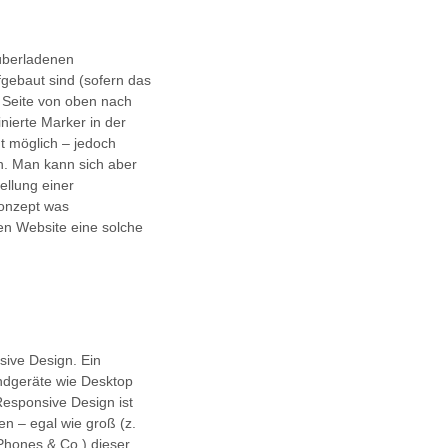
 überladenen
fgebaut sind (sofern das
er Seite von oben nach
inierte Marker in der
ut möglich – jedoch
an. Man kann sich aber
ellung einer
Konzept was
n Website eine solche
ive Design. Ein
Endgeräte wie Desktop
Responsive Design ist
en – egal wie groß (z.
iPhones & Co.) dieser