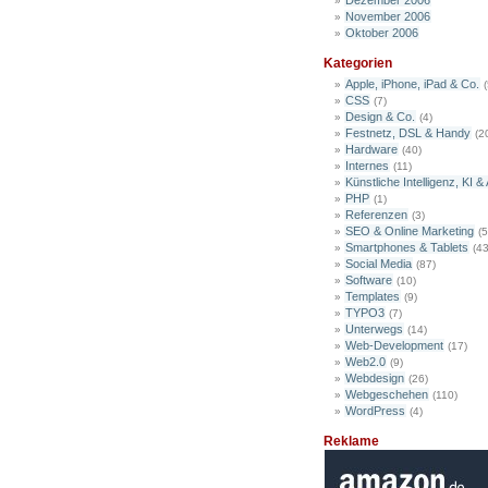
Dezember 2006
November 2006
Oktober 2006
Kategorien
Apple, iPhone, iPad & Co.
(
CSS
(7)
Design & Co.
(4)
Festnetz, DSL & Handy
(2
Hardware
(40)
Internes
(11)
Künstliche Intelligenz, KI & 
PHP
(1)
Referenzen
(3)
SEO & Online Marketing
(5
Smartphones & Tablets
(43
Social Media
(87)
Software
(10)
Templates
(9)
TYPO3
(7)
Unterwegs
(14)
Web-Development
(17)
Web2.0
(9)
Webdesign
(26)
Webgeschehen
(110)
WordPress
(4)
Reklame