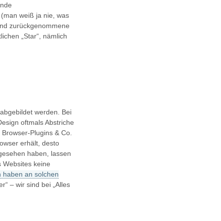
ende
 (man weiß ja nie, was
m und zurückgenommene
lichen „Star“, nämlich
abgebildet werden. Bei
esign oftmals Abstriche
 Browser-Plugins & Co.
owser erhält, desto
 gesehen haben, lassen
s Websites keine
 haben an solchen
r“ – wir sind bei „Alles